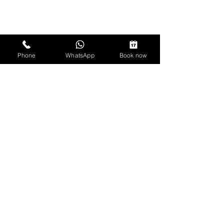
Phone
WhatsApp
Book now
וואטסאפ
054-7871486
visit54you@gmail.com
Waze
פייסבוק
מפת האיזור
אינסטגרם
מה בסביבה
טיקטוק