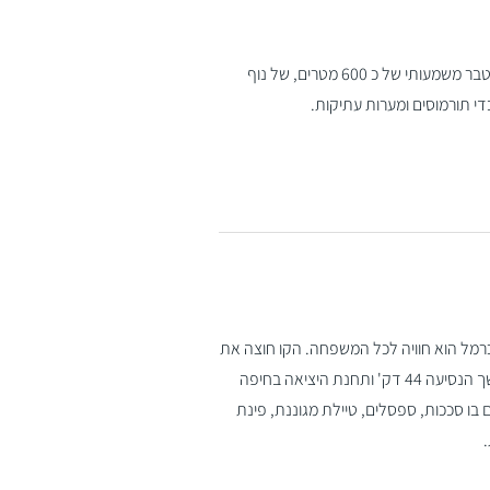
סינגל יער גבעת המורה מתפרש לאורך כ-29 קילומטרים מאתגרים וגובה מצטבר משמעותי של כ 600 מטרים, של נוף
בדי תורמוסים ומערות עתיקות.
כרמל הוא חוויה לכל המשפחה. הקו חוצה את
עמק יזרעאל ומעניק מבט נוסף מגבוה אל שדות העמק וישובים הסמוכים. משך הנסיעה 44 דק' ותחנת היציאה בחיפה
בו סככות, ספסלים, טיילת מגוננת, פינת