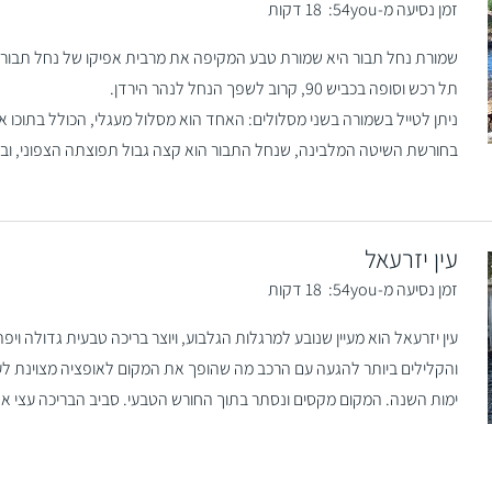
זמן נסיעה מ-54you:
18 דקות
שמורת נחל תבור היא שמורת טבע המקיפה את מרבית אפיקו של נחל תבור. 
תל רכש וסופה בכביש 90, קרוב לשפך הנחל לנהר הירדן.
ניתן לטייל בשמורה בשני מסלולים: האחד הוא מסלול מעגלי, הכולל בתוכו את 
בחורשת השיטה המלבינה, שנחל התבור הוא קצה גבול תפוצתה הצפוני, ו
עין יזרעאל
זמן נסיעה מ-54you:
18 דקות
עין יזרעאל הוא מעיין שנובע למרגלות הגלבוע, ויוצר בריכה טבעית גדולה ויפ
והקלילים ביותר להגעה עם הרכב מה שהופך את המקום לאופציה מצוינת לע
ימות השנה. המקום מקסים ונסתר בתוך החורש הטבעי. סביב הבריכה עצי אקל