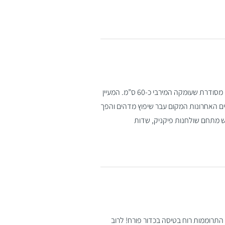
עין קאזאן, אל מול נופי הר תבור, הוא מעיין נביעה טבעית הנאגר לתוך בריכה מסודרת שעומקה המירבי כ-60 ס”מ. המעיין
"מ מערבית לכפר הצ'רקסי כמא, קרוב יחסית לכביש 65. בשנים האחרונות המקום עבר שיפוץ מדהים והפך
יש מתחם שולחנות פיקניק, שדות
 התרוממות רוח בטיסה בכדור פורח! לרוב