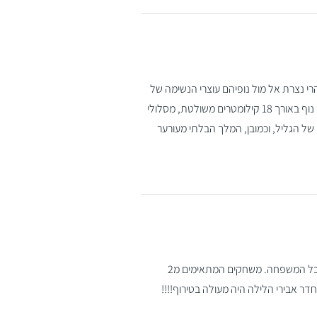
רי נצרת אל מול נופיהם עוצרי הנשימה של
עמק יזרעאל והגליל התחתון. יש בו הכול מהכול: מסלול לטיול עם רכב בדרך נוף באורך 18 קילומטרים משולטת, מסלולי
 של הגליל, וכמובן, המלך הבלתי מעורער
מתחם חדרי הבריחה הגדול בעמק יזרעאל המכיל שלושה חדרים מצויינים לכל המשפחה. משחקים המתאימים מ2
ר אבירי הלילה היה מעולה בטירוף!!!!